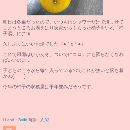
昨日は冬至だったので、いつもはシャワーだけで済ませて
しまうところお湯をはり実家からもらった柚子をいれ「柚
子湯」に(^^)/
久しぶりにいいお湯でした（●＾o＾●）
これで風邪はひかんぞ、ついでにコロナにも罹らなくなれ
ばいいのに…
子どものころから毎年入っているのでこれが無いと落ち着
かん( 一一)
今年の柚子の収穫量は平年並みだそうです。
i Land・Build
時刻:
18:32
共有