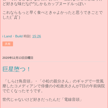
ど好きな味だな(^^)しかもカップヌードルっぽい
これならもっと早く食べときゃよかったと思うできごとで
した( ﾟДﾟ)
i Land・Build
時刻:
15:26
共有
2020年12月13日日曜日
巨星堕つ！
「しらけ鳥音頭」・「小松の親分さん」のギャグで一世風
靡したコメディアンで俳優の小松政夫さんが7日の午前病院
で亡くなったそうです。
世代じゃないけど好きだったんだ「電線音頭」