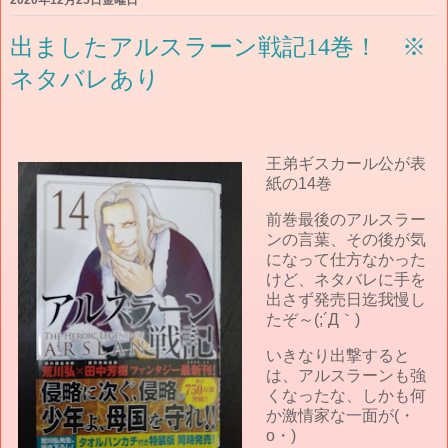
出ましたアルスラーン戦記14巻！ ※
ネタバレあり
王弟ギスカール公が表
紙の14巻
前巻最後のアルスラー
ンの言葉、その後が気
になって仕方なかった
けど、ネタバレに手を
出さず発売日迄我慢し
たぞ～(;´Д｀)
いきなり出撃すると
は、アルスラーンも強
くなったな、しかも何
か激情家な一面が(・
o・)