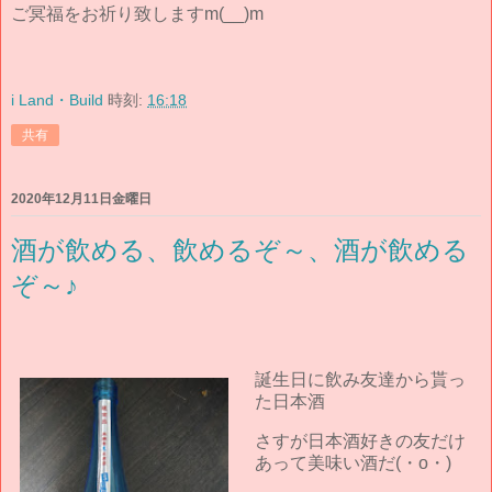
ご冥福をお祈り致しますm(__)m
i Land・Build
時刻:
16:18
共有
2020年12月11日金曜日
酒が飲める、飲めるぞ～、酒が飲める
ぞ～♪
誕生日に飲み友達から貰っ
た日本酒
さすが日本酒好きの友だけ
あって美味い酒だ(・o・)