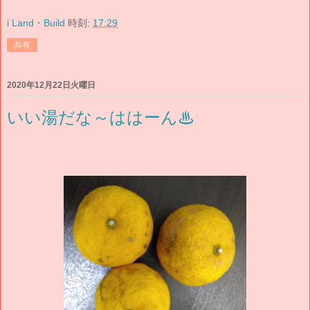
i Land・Build
時刻:
17:29
共有
2020年12月22日火曜日
いい湯だな～ははーん♨