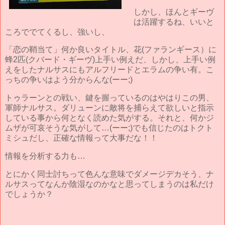
しかし、ほんとギーヴ
は活躍するね、いいと
ころででてくるし、強いし、
「恋の鞘当て」何か良いタイトル、花(ファランギース）に
蜂2匹(クバード・ギーヴ)上手い例えだ、しかし、上手い例
えをしたナルサスにもアルフリードとエラムの争い有。こ
っちの争いはよう分からんな(ーー;)
トゥラーンとの戦い、鍵を握っているのはやはりこの男、
軍師ナルサス。ダリューンに敵将を捕らえて欲しいと指示
している事から何となく読めた気がする。それと、何かジ
ムザが可哀そうな気がして…(ーー;)でも信じたのはトクト
ミシュだし、正確な情報って大事だな！！
情報を分析する力も…
とにかく同士討ちって色んな意味でダメージデカそう、ナ
ルサスってなんか陰湿なのかなと思ってしまうのは私だけ
でしょうか？