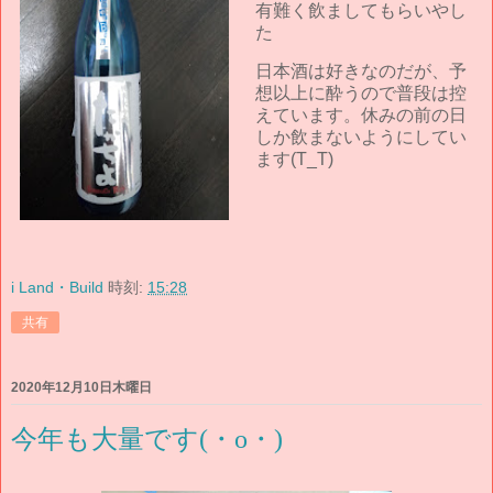
有難く飲ましてもらいやし
た
日本酒は好きなのだが、予
想以上に酔うので普段は控
えています。休みの前の日
しか飲まないようにしてい
ます(T_T)
i Land・Build
時刻:
15:28
共有
2020年12月10日木曜日
今年も大量です(・o・)