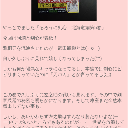
やっとでました「るろうに剣心 北海道編第5巻」
今回は阿爛と剣心が表紙！
雅桐刀を流通させたのが、武田観柳とは(・o・)
何か久しぶりに見れて嬉しくなってしまった(^^)
しかも何か陽気なキャラになってるし、本編では剣心にビ
ビリまくっていたのに「刀バカ」とか言ってるし(:_;)
この巻で久しぶりに左之助の戦いも見れます。その中で剣
客兵器の秘密も明らかになります。そして凍座まだ全然本
気出してない事も、
しかし、あいかわらず左之助はすんなり勝たないよな(ー
ー;)そこがいいところでもあるのだが・・・世界を放浪して
もっと強くなってると思ったけど、その辺りはまだまだこ