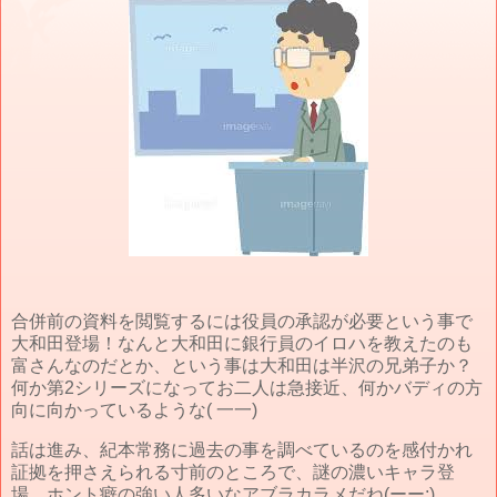
合併前の資料を閲覧するには役員の承認が必要という事で
大和田登場！なんと大和田に銀行員のイロハを教えたのも
富さんなのだとか、という事は大和田は半沢の兄弟子か？
何か第2シリーズになってお二人は急接近、何かバディの方
向に向かっているような( 一一)
話は進み、紀本常務に過去の事を調べているのを感付かれ
証拠を押さえられる寸前のところで、謎の濃いキャラ登
場、ホント癖の強い人多いなアブラカラメだね(ーー;)