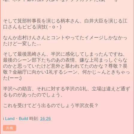
そして箕部幹事長を演じる柄本さん、白井大臣を演じる江
口さんもビビる演技(・o・)
なんか志村けんさんとコントやってたイメージしかなかっ
たけど一変した…
そして最後黒崎さん、半沢に感化してしまったんですね、
最後のシーン部下たちのあの表情、嫌な上司まっしぐらな
のかと思っていたけど意外と慕われてたのかな？尊敬？畏
敬？金融庁に向かい1礼するシーン、何かじ～んときちゃっ
た(ーー;)
半沢への助言、それに対する半沢の1礼、立場は違えど通ず
るものがあったのでしょう、
これを受けてどう出るのでしょう半沢次長？
i Land・Build
時刻:
16:26
共有