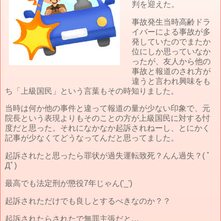
判を迎えた。
事故発生当時高齢ドラ
イバーによる事故が多
発していたのでまたか
位にしか思っていなか
ったが、友人から他の
事故と報道のされ方が
違うと言われ興味をも
ち「上級国民」という言葉もその時知りました。
当時は何か他の事件と違って報道の量が少ない印象で、元
院長という表現よりもそのことの方が上級国民に対する忖
度だと思った。それになかなか起訴されねーし、とにかく
記事が少なくてどうなってんだと思ってました。
起訴されたと思ったら罪状が過失運転致死？んん過失？( ﾟ
Дﾟ)
最高でも法定刑が懲役7年じゃん('_')
起訴されただけでも良しとするべきなのか？？
起訴されたらされたで無罪主張だと…